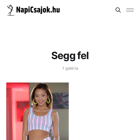
Segg fel
1 galéria