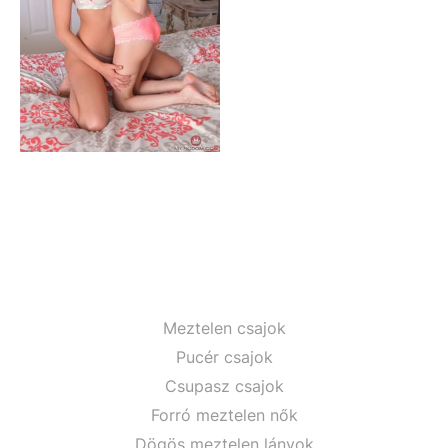
Meztelen csajok
Pucér csajok
Csupasz csajok
Forró meztelen nők
Dögös meztelen lányok