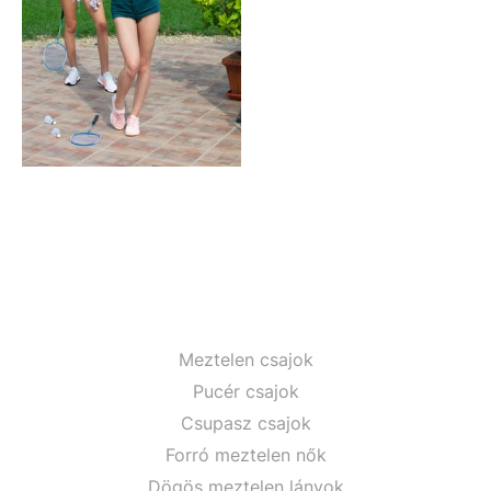
Meztelen csajok
Pucér csajok
Csupasz csajok
Forró meztelen nők
Dögös meztelen lányok