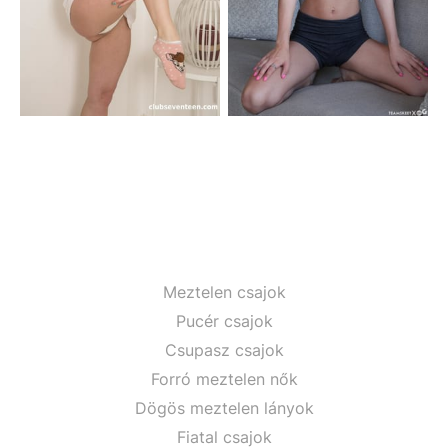
Meztelen csajok
Pucér csajok
Csupasz csajok
Forró meztelen nők
Dögös meztelen lányok
Fiatal csajok