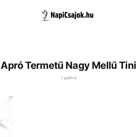
Apró Termetű Nagy Mellű Tini
1 galéria