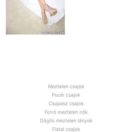
Meztelen csajok
Pucér csajok
Csupasz csajok
Forró meztelen nők
Dögös meztelen lányok
Fiatal csajok