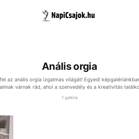
Anális orgia
fel az anális orgia izgalmas világát! Egyedi képgalériánkban
talmak várnak rád, ahol a szenvedély és a kreativitás találko
1 galéria