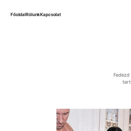
Főoldal
Rólunk
Kapcsolat
Fedezd 
tar