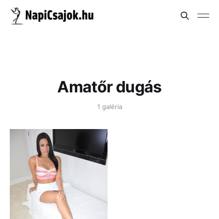
Amatőr dugás
1 galéria