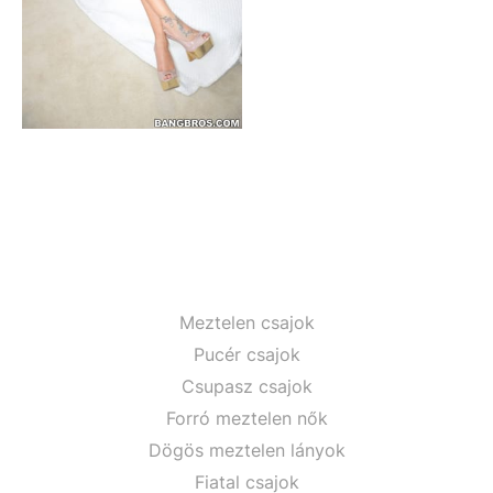
Meztelen csajok
Pucér csajok
Csupasz csajok
Forró meztelen nők
Dögös meztelen lányok
Fiatal csajok