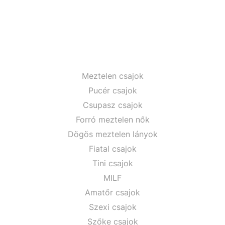
Meztelen csajok
Pucér csajok
Csupasz csajok
Forró meztelen nők
Dögös meztelen lányok
Fiatal csajok
Tini csajok
MILF
Amatőr csajok
Szexi csajok
Szőke csajok