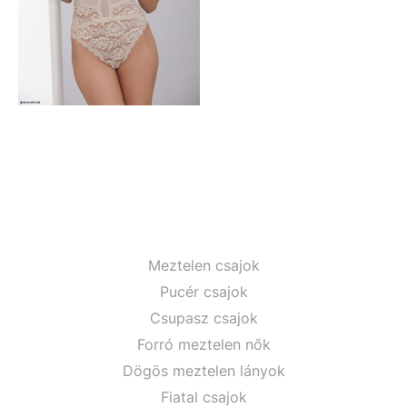
Meztelen csajok
Pucér csajok
Csupasz csajok
Forró meztelen nők
Dögös meztelen lányok
Fiatal csajok