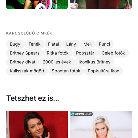
KAPCSOLÓDÓ CÍMKÉK
Bugyi
Fenék
Fiatal
Lány
Mell
Punci
Britney Spears
Ritka fotók
Popsztár
Celeb fotók
Britney divat
2000-es évek
Ikonikus Britney
Kulisszák mögött
Spontán fotók
Popkultúra ikon
Tetszhet ez is...