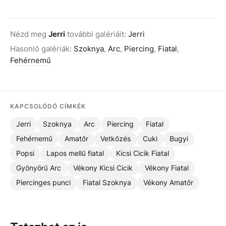
Nézd meg
Jerri
további galériáit:
Jerri
Hasonló galériák:
Szoknya
,
Arc
,
Piercing
,
Fiatal
,
Fehérnemű
KAPCSOLÓDÓ CÍMKÉK
Jerri
Szoknya
Arc
Piercing
Fiatal
Fehérnemű
Amatőr
Vetkőzés
Cuki
Bugyi
Popsi
Lapos mellű fiatal
Kicsi Cicik Fiatal
Gyönyörű Arc
Vékony Kicsi Cicik
Vékony Fiatal
Piercinges punci
Fiatal Szoknya
Vékony Amatőr