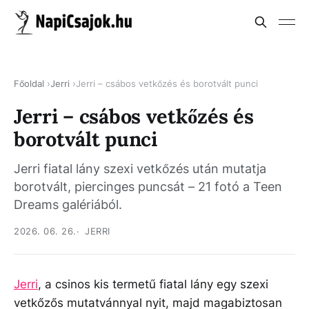
Főoldal
Jerri
Jerri – csábos vetkőzés és borotvált punci
Jerri – csábos vetkőzés és
borotvált punci
Jerri fiatal lány szexi vetkőzés után mutatja
borotvált, piercinges puncsát – 21 fotó a Teen
Dreams galériából.
2026. 06. 26.
JERRI
Jerri
, a csinos kis termetű fiatal lány egy szexi
vetkőzős mutatvánnyal nyit, majd magabiztosan