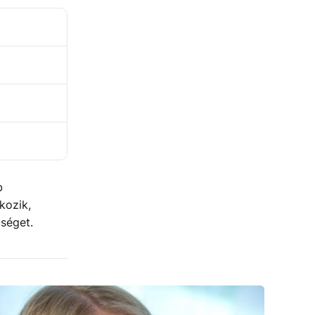
b
kozik,
iséget.