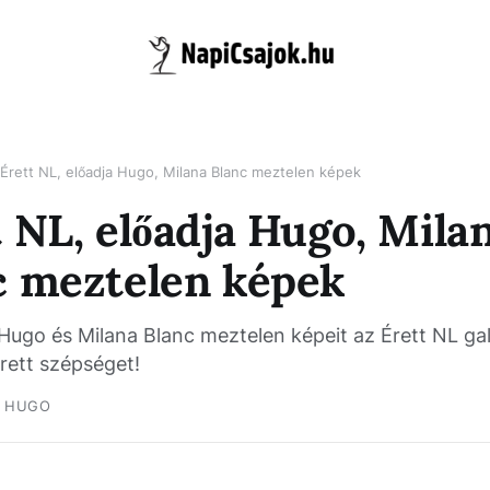
Érett NL, előadja Hugo, Milana Blanc meztelen képek
 NL, előadja Hugo, Mila
c meztelen képek
Hugo és Milana Blanc meztelen képeit az Érett NL gal
rett szépséget!
HUGO