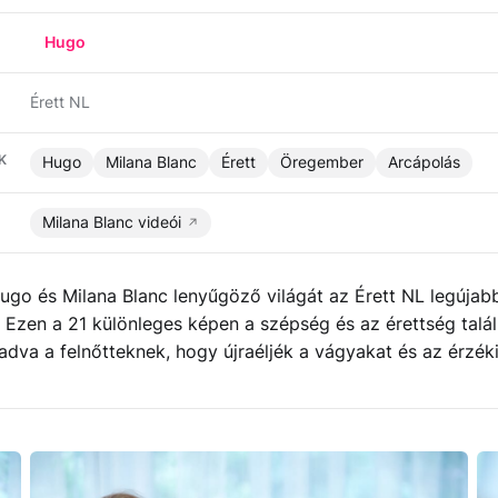
Hugo
Érett NL
K
Hugo
Milana Blanc
Érett
Öregember
Arcápolás
Milana Blanc videói
ugo és Milana Blanc lenyűgöző világát az Érett NL legújab
! Ezen a 21 különleges képen a szépség és az érettség talál
adva a felnőtteknek, hogy újraéljék a vágyakat és az érzék