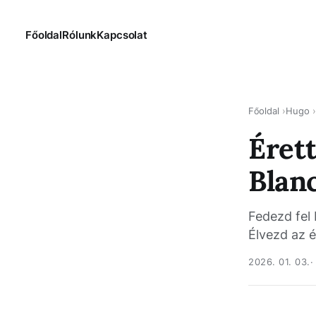
Főoldal
Rólunk
Kapcsolat
Főoldal
Hugo
Érett
Blan
Fedezd fel 
Élvezd az é
2026. 01. 03.