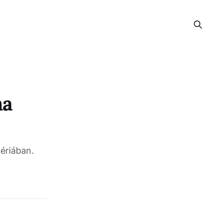
na
ériában.