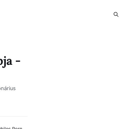
ja -
onárius
ubiles Porn