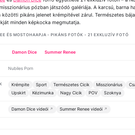
 misszionárius pózban játszódó galériája. A karcsú, barna h
közötti pikáns jelenet krémpitével zárul. Természetes bája
lakját minden képkocka megmutatja.
E ÉS MOSTOHAAPJA - PIKÁNS FOTÓK - 21 EXKLUZÍV FOTÓ
Damon Dice
Summer Renee
Nubiles Porn
K
Krémpite
Sport
Természetes Cicik
Misszionárius
Cs
Upskirt
Kézimunka
Nagy Cicik
POV
Szoknya
Damon Dice videói
Summer Renee videói