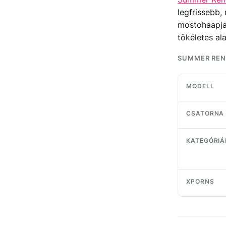
legfrissebb,
mostohaapja 
tökéletes a
SUMMER RENE
MODELL
CSATORNA
KATEGÓRIÁ
XPORNS