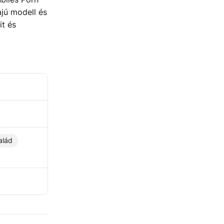
ajú modell és
it és
alád