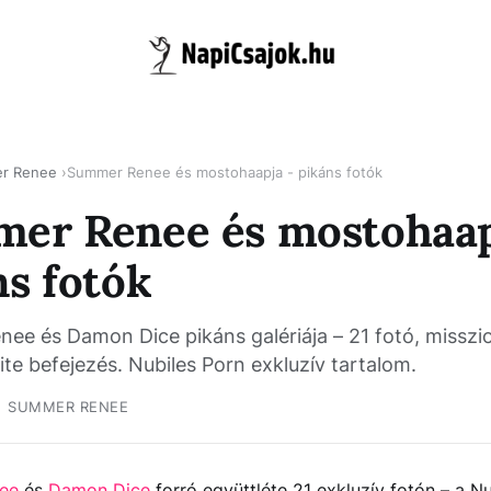
r Renee
Summer Renee és mostohaapja - pikáns fotók
er Renee és mostohaap
ns fotók
ee és Damon Dice pikáns galériája – 21 fotó, misszi
te befejezés. Nubiles Porn exkluzív tartalom.
SUMMER RENEE
ee
és
Damon Dice
forró együttléte 21 exkluzív fotón – a N