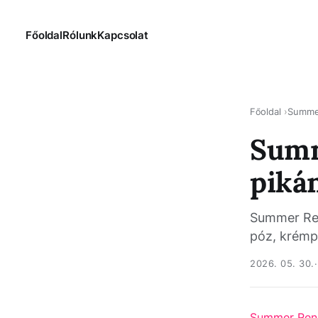
Főoldal
Rólunk
Kapcsolat
Főoldal
Summe
Summ
piká
Summer Ren
póz, krémpi
2026. 05. 30.
Summer Ren