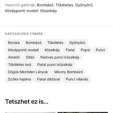
Hasonló galériák:
Bombázó
,
Tökéletes
,
Gyönyörű
,
Középponti modell
,
Közelkép
KAPCSOLÓDÓ CÍMKÉK
Boroka
Bombázó
Tökéletes
Gyönyörű
Középponti modell
Közelkép
Fiatal
Popsi
Punci
Amatőr
Dildó
Nedves punci közelkép
Tökéletes test
Fiatal punci közelkép
Dögös Meztelen Lányok
Vékony Bombázó
Szőke hajolva
Fiatal dildóval
Punci villanás
Tetszhet ez is...