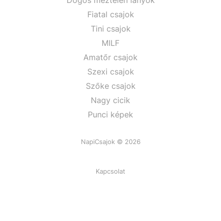
Dögös meztelen lányok
Fiatal csajok
Tini csajok
MILF
Amatőr csajok
Szexi csajok
Szőke csajok
Nagy cicik
Punci képek
NapiCsajok © 2026
Kapcsolat