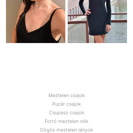
Meztelen csajok
Pucér csajok
Csupasz csajok
Forró meztelen nők
Dögös meztelen lányok